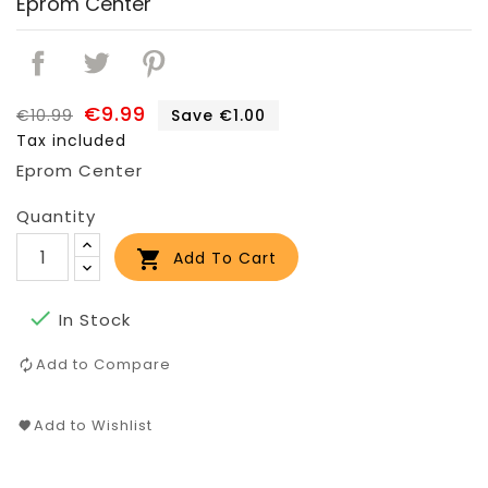
Eprom Center
€9.99
€10.99
Save €1.00
Tax included
Eprom Center
Quantity

Add To Cart

In Stock
Add to Compare
Add to Wishlist