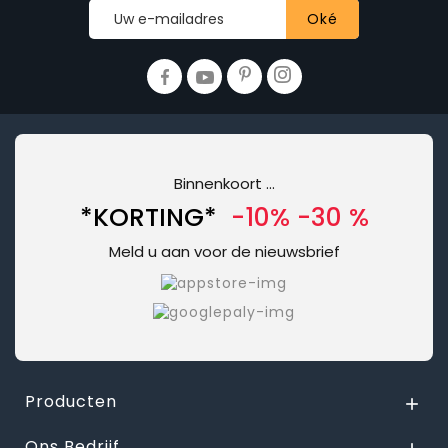
Binnenkoort ...
*KORTING*
-10% -30 %
Meld u aan voor de nieuwsbrief
Producten

Ons Bedrijf