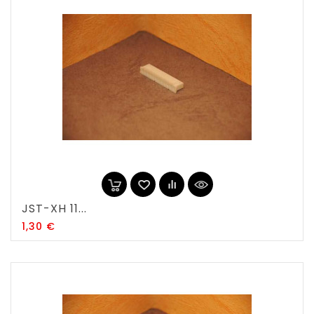
JST-XH 11...
Prix
1,30 €