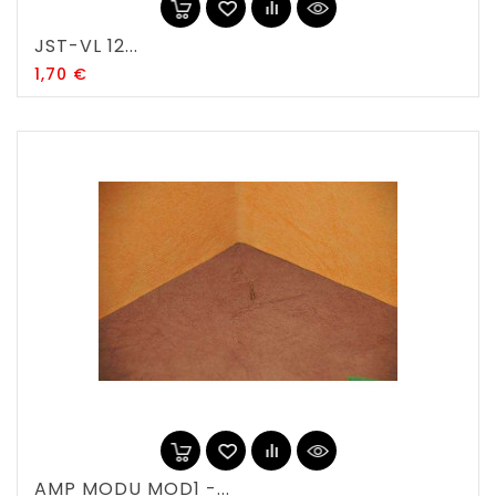
JST-VL 12...
Prix
1,70 €
AMP MODU MOD1 -...