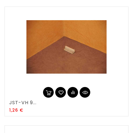
JST-VH 9...
Prix
1,26 €