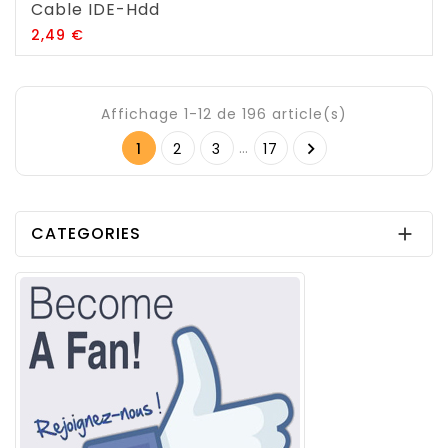
Cable IDE-Hdd
Prix
2,49 €
Affichage 1-12 de 196 article(s)
…

1
2
3
17
CATEGORIES
