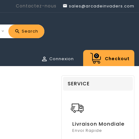
Contactez-nous
sales@arcadeinvaders.com

Search
0

Checkout
Connexion
SERVICE
Livraison Mondiale
Envoi Rapide