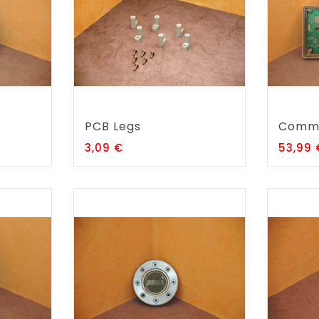
PCB Legs
Commun
Prix
3,09 €
53,99 