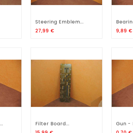
Steering Emblem...
Bearin
Prix
27,99 €
9,89 €
..
Filter Board...
Gun - 
Prix
15,99 €
0,70 €