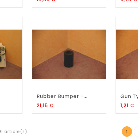
Rubber Bumper -...
Gun Ty
Prix
P
21,15 €
1,21 €
1 article(s)
1