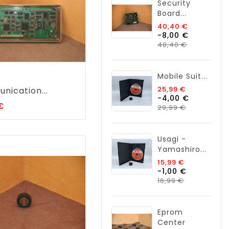
Security
Board...
Prix
40,40 €
-8,00 €
de
Prix
base
48,40 €
Mobile Suit...
Prix
25,99 €
ication...
-4,00 €
de
Prix
€
base
Prix
29,99 €
Usagi -
Yamashiro...
Prix
15,99 €
-1,00 €
de
base
Prix
16,99 €
Eprom
Center