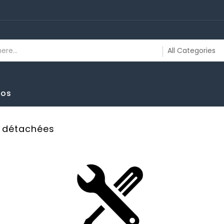
.
pos
s détachées