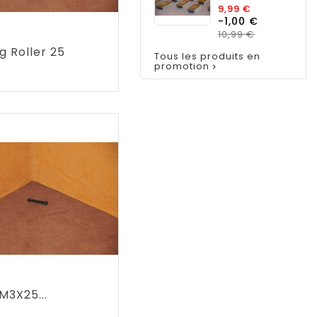
Prix
9,99 €
-1,00 €
de
base
Prix
10,99 €
g Roller 25
Tous les produits en
promotion

Prix
M3X25...
Prix