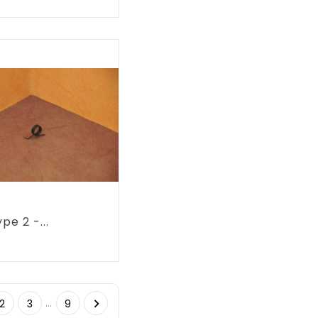
pe 2 -...
rix
…

2
3
9