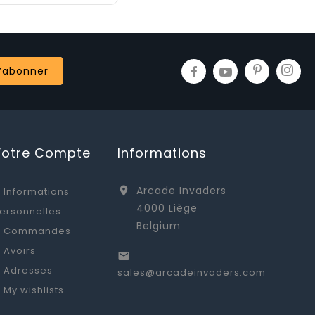
Votre Compte
Informations
Arcade Invaders

Informations
4000 Liège
ersonnelles
Belgium
Commandes
Avoirs

Adresses
sales@arcadeinvaders.com
My wishlists