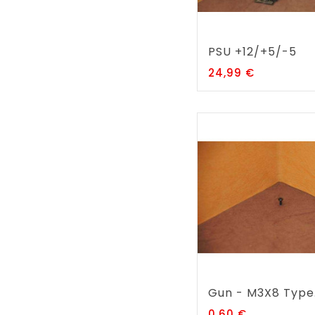
PSU +12/+5/-5
Prix
24,99 €
Gun - M3X8 Type.
Prix
0,60 €