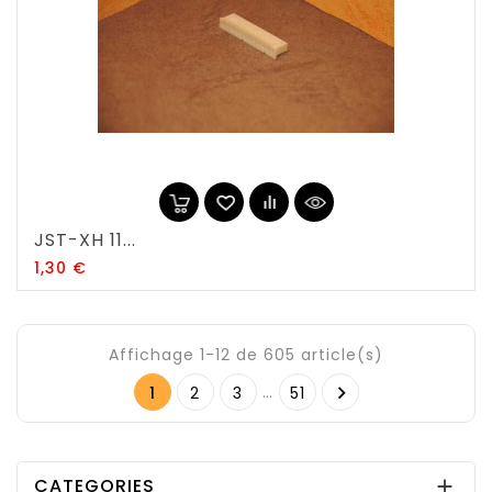
JST-XH 11...
Prix
1,30 €
Affichage 1-12 de 605 article(s)
…

1
2
3
51
CATEGORIES
