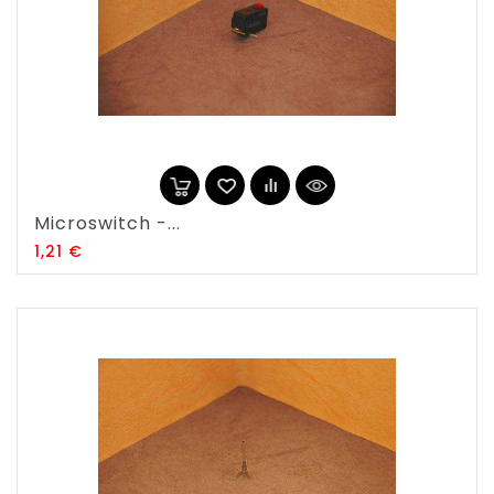
Microswitch -...
Prix
1,21 €