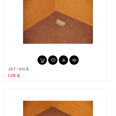
JST-VH 9...
Prix
1,26 €