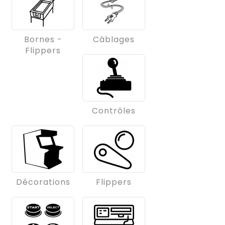
Bornes -
Câblages
Flippers
Contrôles
Décorations
Flippers