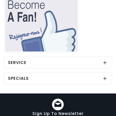
SERVICE

SPECIALS

Sign Up To Newsletter