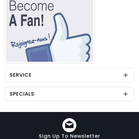
SERVICE

SPECIALS

Sign Up To Newsletter